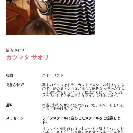
勝俣 さおり
カツマタ サオリ
役職
スタイリスト
得意な技術
基本のベースはドライカットでスタイル創りをする
ので、髪の量・クセなど様々な悩みをお持ちの方は
ご来店お待ちしています。仕上がりは、その人らし
さを活かしてナチュラルなラインに仕上げます。
趣味
本当は旅行ですがなかなか行けないので、新しいと
ころに出かけることです。
メッセージ
ライフスタイルに合わせたスタイルをご提案しま
す。
【スタイル創りはお任せ】いつもの違う自分になれ
たら…。そんな思いを持ってる方のお手伝いをでき